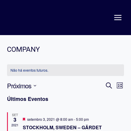
COMPANY
Não há eventos futuros.
PES
N
Próximos
Procurar
Lista
eventos
Selecione
D
E
Últimos Eventos
a
V
NAV
data.
E
SET
DE
3
Destacado
setembro 3, 2021 @ 8:00 am
-
5:00 pm
2021
STOCKHOLM, SWEDEN – GÄRDET