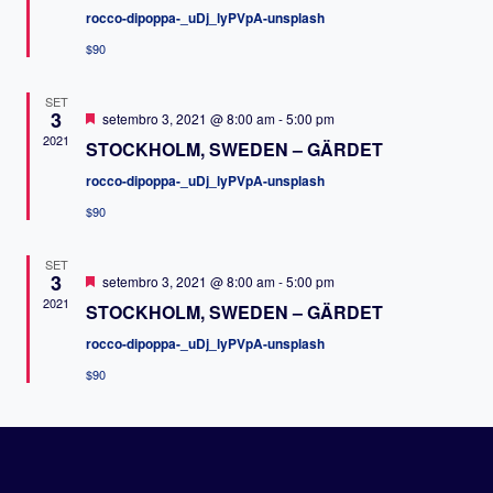
VIS
rocco-dipoppa-_uDj_lyPVpA-unsplash
DE
$90
EVE
SET
3
Destacado
setembro 3, 2021 @ 8:00 am
-
5:00 pm
2021
STOCKHOLM, SWEDEN – GÄRDET
rocco-dipoppa-_uDj_lyPVpA-unsplash
$90
SET
3
Destacado
setembro 3, 2021 @ 8:00 am
-
5:00 pm
2021
STOCKHOLM, SWEDEN – GÄRDET
rocco-dipoppa-_uDj_lyPVpA-unsplash
$90